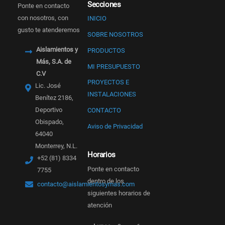
Secciones
Ponte en contacto
con nosotros, con
INICIO
gusto te atenderemos
SOBRE NOSOTROS
Aislamientos y
PRODUCTOS
Más, S.A. de
MI PRESUPUESTO
C.V
PROYECTOS E
Lic. José
INSTALACIONES
Benítez 2186,
Deportivo
CONTACTO
Obispado,
Aviso de Privacidad
64040
Monterrey, N.L.
Horarios
+52 (81) 8334
Ponte en contacto
7755
dentro de los
contacto@aislamientosymas.com
siguientes horarios de
atención