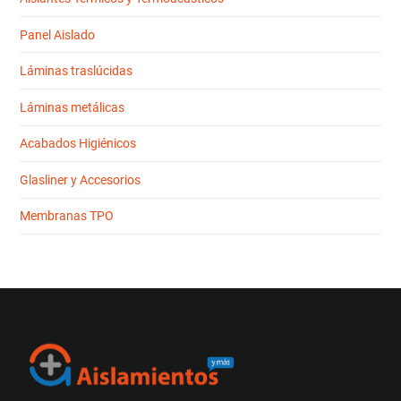
Panel Aislado
Láminas traslúcidas
Láminas metálicas
Acabados Higiénicos
Glasliner y Accesorios
Membranas TPO