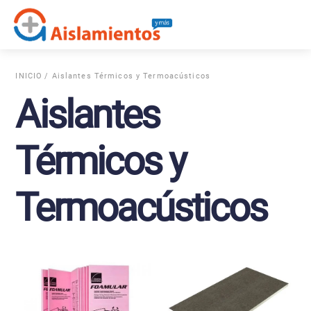
Skip
Me
to
content
INICIO
/ Aislantes Térmicos y Termoacústicos
Aislantes
Térmicos y
Termoacústicos