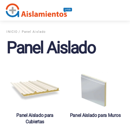
Skip
Me
to
content
INICIO
/ Panel Aislado
Panel Aislado
Panel Aislado para
Panel Aislado para Muros
Cubiertas