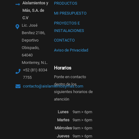
Aislamientos y
PRODUCTOS
Más, S.A. de
MI PRESUPUESTO
C.V
PROYECTOS E
Lic. José
INSTALACIONES
Benítez 2186,
Deportivo
CONTACTO
Obispado,
Aviso de Privacidad
64040
Monterrey, N.L.
Horarios
+52 (81) 8334
Ponte en contacto
7755
dentro de los
contacto@aislamientosymas.com
siguientes horarios de
atención
Lunes
9am > 6pm
Martes
9am > 6pm
Miércoles
9am > 6pm
Jueves
9am > 6pm