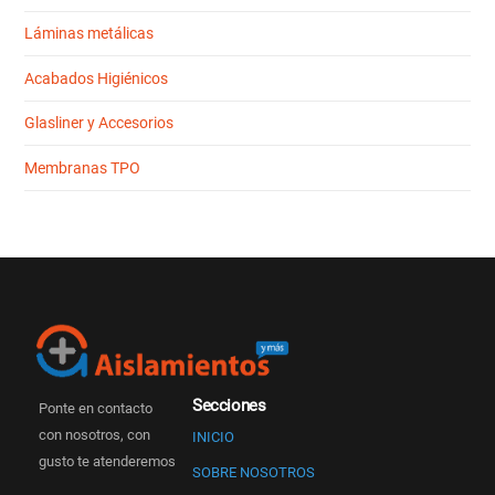
Láminas metálicas
Acabados Higiénicos
Glasliner y Accesorios
Membranas TPO
Secciones
Ponte en contacto
con nosotros, con
INICIO
gusto te atenderemos
SOBRE NOSOTROS