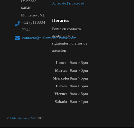
Obispado,
Aviso de Privacidad
64040
Monterrey, N.L.
Horarios
+52 (81) 8334
Ponte en contacto
7755
dentro de los
contacto@aislamientosymas.com
siguientes horarios de
atención
Lunes
9am > 6pm
Martes
9am > 6pm
Miércoles
9am > 6pm
Jueves
9am > 6pm
Viernes
9am > 6pm
Sábado
9am > 2pm
©
Aislamientos y Más
2026