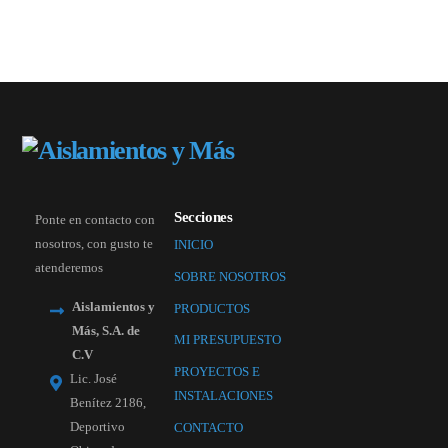
Secciones
Ponte en contacto con
nosotros, con gusto te
INICIO
atenderemos
SOBRE NOSOTROS
Aislamientos y
PRODUCTOS
Más, S.A. de
MI PRESUPUESTO
C.V
PROYECTOS E
Lic. José
INSTALACIONES
Benítez 2186,
Deportivo
CONTACTO