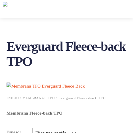
Skip
Me
to
content
Everguard Fleece-back
TPO
INICIO
/
MEMBRANAS TPO
/ Everguard Fleece-back TPO
Membrana Fleece-back TPO
Espesor