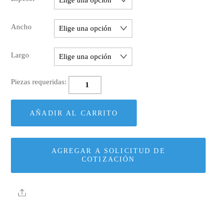
Ancho
Largo
Everguard
Fleece-
back
AÑADIR AL CARRITO
TPO
cantidad
AGREGAR A SOLICITUD DE
COTIZACIÓN
Share