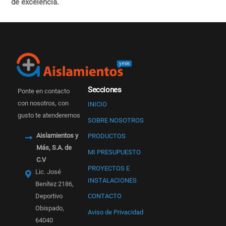
de excelencia.
Secciones
Ponte en contacto
con nosotros, con
INICIO
gusto te atenderemos
SOBRE NOSOTROS
Aislamientos y
PRODUCTOS
Más, S.A. de
MI PRESUPUESTO
C.V
PROYECTOS E
Lic. José
INSTALACIONES
Benítez 2186,
Deportivo
CONTACTO
Obispado,
Aviso de Privacidad
64040