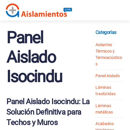
Skip
Me
to
content
Panel
Categorías
Aislantes
Aislado
Térmicos y
Termoacústico
s
Isocindu
Panel Aislado
Láminas
traslúcidas
Panel Aislado Isocindu: La
Láminas
Solución Definitiva para
metálicas
Techos y Muros
Acabados