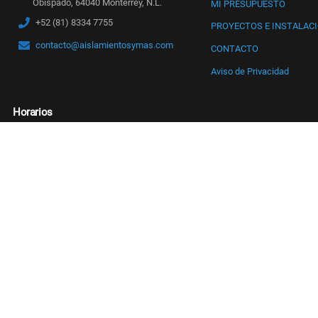
Obispado, 64040 Monterrey, N.L.
MI PRESUPUESTO
+52 (81) 8334 7755
PROYECTOS E INSTALAC
contacto@aislamientosymas.com
CONTACTO
Aviso de Privacidad
Horarios
Ponte en contacto dentro de los siguientes
horarios de atención
Lunes
9am > 6pm
Martes
9am > 6pm
Miércoles
9am > 6pm
Jueves
9am > 6pm
Viernes
9am > 6pm
Sábado
9am > 2pm