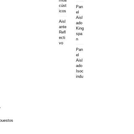
moa
cúst
Pan
icos
el
Aisl
Aisl
ado
ante
King
Refl
spa
ecti
n
vo
Pan
el
Aisl
ado
Isoc
indu
A
puestos