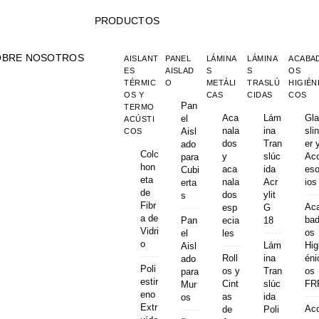
PRODUCTOS
OBRE NOSOTROS
AISLANT
PANEL
LÁMINA
LÁMINA
ACABA
ES
AISLAD
S
S
OS
TÉRMIC
O
METÁLI
TRASLÚ
HIGIÉN
OS Y
CAS
CIDAS
COS
Pan
TERMO
Aca
Lám
Gla
el
ACÚSTI
nala
ina
slin
Aisl
COS
dos
Tran
er 
ado
Colc
y
slúc
Ac
para
hon
aca
ida
eso
Cubi
eta
nala
Acr
ios
erta
de
dos
ylit
s
Fibr
Ac
esp
G
a de
ba
Pan
ecia
18
Vidri
os
el
les
o
Lám
Hig
Aisl
Roll
ina
éni
ado
Poli
os y
Tran
os
para
estir
Cint
slúc
FR
Mur
eno
as
ida
os
Extr
Ac
de
Poli