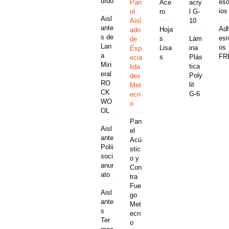
uído
eso
Pan
Ace
acry
ios
el
ro
l G-
Aisl
Aisl
10
ante
Ad
Hoja
ado
s de
esi
s
Lám
de
Lan
os
Lisa
ina
Esp
a
FR
s
Plás
ecia
Min
tica
lida
eral
Poly
des
RO
lit
Met
CK
G-6
ecn
WO
o
OL
Pan
Aisl
el
ante
Acú
Polii
stic
soci
o y
anur
Con
ato
tra
Fue
Aisl
go
ante
Met
s
ecn
Ter
o