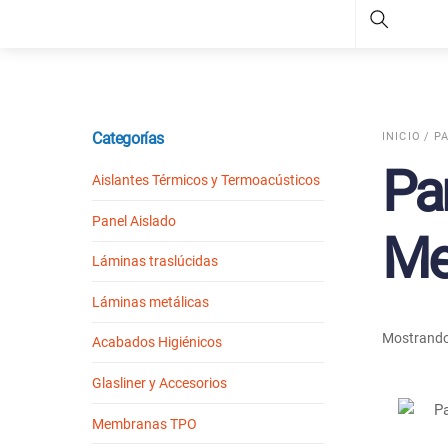
Search
Categorías
INICIO
/
P
Pa
Aislantes Térmicos y Termoacústicos
Panel Aislado
Me
Láminas traslúcidas
Láminas metálicas
Mostrando 
Acabados Higiénicos
Glasliner y Accesorios
Membranas TPO