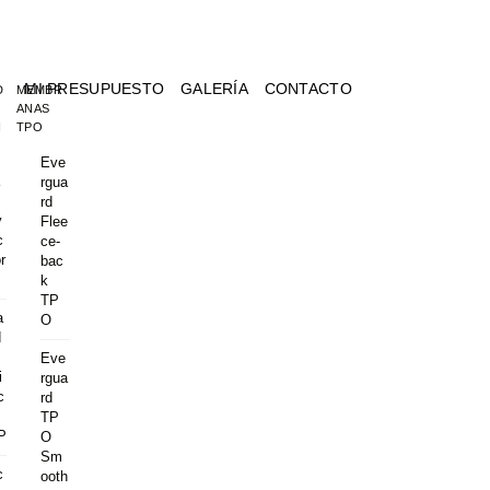
MI PRESUPUESTO
GALERÍA
CONTACTO
D
MEMBR
ANAS
I
TPO
Eve
rgua
rd
y
Flee
c
ce-
r
bac
k
TP
a
O
d
Eve
i
rgua
c
rd
TP
P
O
Sm
c
ooth