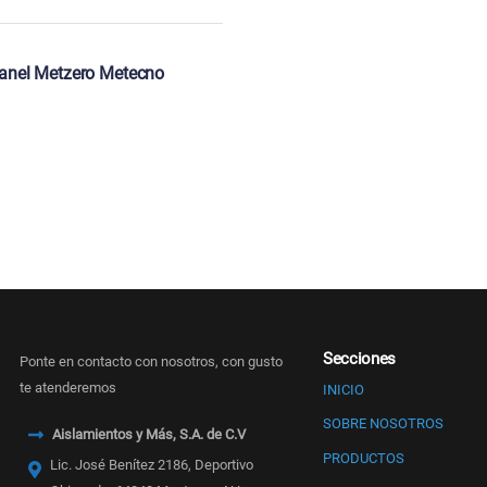
anel Metzero Metecno
Secciones
Ponte en contacto con nosotros, con gusto
te atenderemos
INICIO
SOBRE NOSOTROS
Aislamientos y Más, S.A. de C.V
PRODUCTOS
Lic. José Benítez 2186, Deportivo