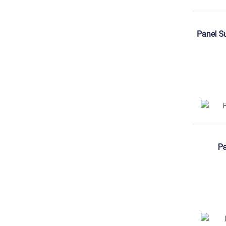
Panel S
P