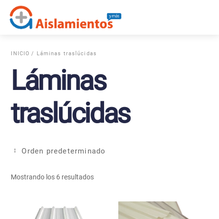
Skip
Me
to
content
INICIO
/ Láminas traslúcidas
Láminas
traslúcidas
Mostrando los 6 resultados