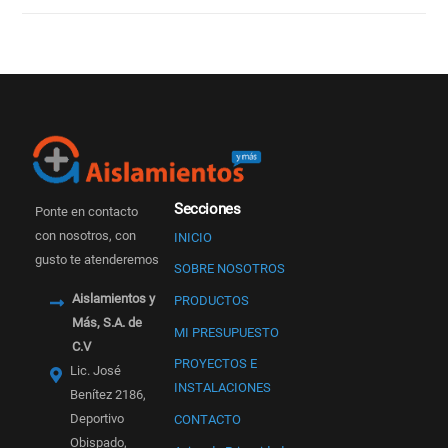
Secciones
Ponte en contacto
con nosotros, con
INICIO
gusto te atenderemos
SOBRE NOSOTROS
Aislamientos y
PRODUCTOS
Más, S.A. de
MI PRESUPUESTO
C.V
PROYECTOS E
Lic. José
INSTALACIONES
Benítez 2186,
Deportivo
CONTACTO
Obispado,