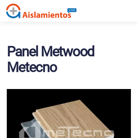
Skip
Me
to
content
Panel Metwood
Metecno