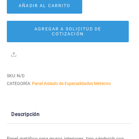
Metecno
AÑADIR AL CARRITO
cantidad
AGREGAR A SOLICITUD DE
COTIZACIÓN
Share
SKU:
N/D
CATEGORÍA:
Panel Aislado de Especialidades Metecno
Descripción
Panel metálico para muros interiores, tipo sándwich con