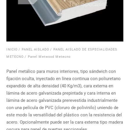
INICIO
/
PANEL AISLADO
/
PANEL AISLADO DE ESPECIALIDADES
METECNO
/ Panel Metwood Metecno
Panel metálico para muros interiores, tipo sándwich con
fijación oculta, inyectado en línea continua con poliuretano
expandido de alta densidad (40 Kg/m3), cara externa en
lámina de acero galvanizada prepintada y cara interna en
lámina de acero galvanizada prerevestida industrialmente
con una película de PVC (cloruro de polivinilo) uniendo de
este modo la versatilidad del plástico con la resistencia del
acero. Opcionalmente puede ser la cara externa tipo madera
oscura para panel de puertas seccionales.