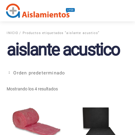
Skip
Me
to
content
INICIO
/ Productos etiquetados “aislante acustico”
aislante acustico
Mostrando los 4 resultados