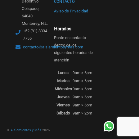
Deportivo
CONTACTO
Obispado,
Aviso de Privacidad
64040
Monterrey, N.L.
Horarios
+52 (81) 8334
Ponte en contacto
7755
dentro de los
contacto@aislamientosymas.com
siguientes horarios de
atención
Lunes
9am > 6pm
Martes
9am > 6pm
Miércoles
9am > 6pm
Jueves
9am > 6pm
Viernes
9am > 6pm
Sábado
9am > 2pm
©
Aislamientos y Más
2026