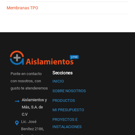
Membranas TPO
Secciones
Ponte en contacto
con nosotros, con
INICIO
gusto te atenderemos
SOBRE NOSOTROS
Aislamientos y
PRODUCTOS
Más, S.A. de
MI PRESUPUESTO
C.V
PROYECTOS E
Lic. José
INSTALACIONES
Benítez 2186,