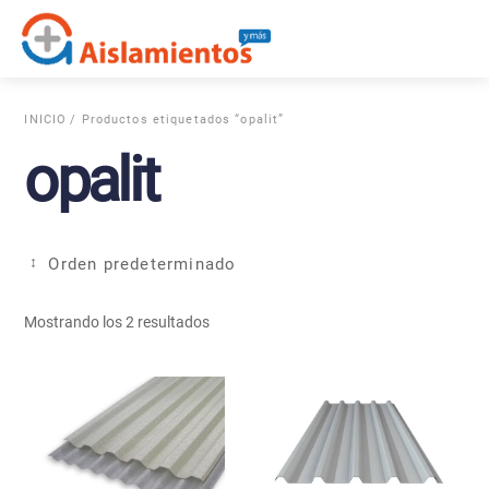
Skip
Me
to
content
INICIO
/ Productos etiquetados “opalit”
opalit
Mostrando los 2 resultados