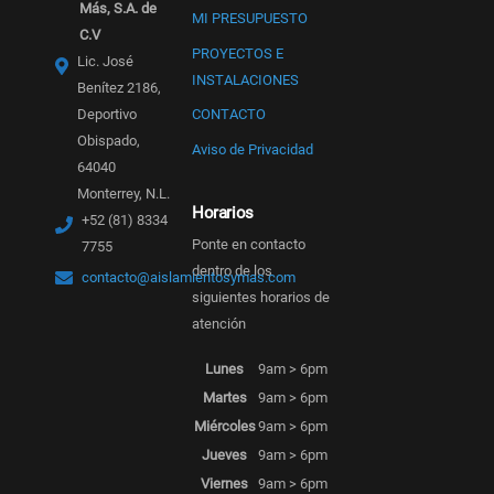
Más, S.A. de
MI PRESUPUESTO
C.V
PROYECTOS E
Lic. José
INSTALACIONES
Benítez 2186,
Deportivo
CONTACTO
Obispado,
Aviso de Privacidad
64040
Monterrey, N.L.
Horarios
+52 (81) 8334
Ponte en contacto
7755
dentro de los
contacto@aislamientosymas.com
siguientes horarios de
atención
Lunes
9am > 6pm
Martes
9am > 6pm
Miércoles
9am > 6pm
Jueves
9am > 6pm
Viernes
9am > 6pm