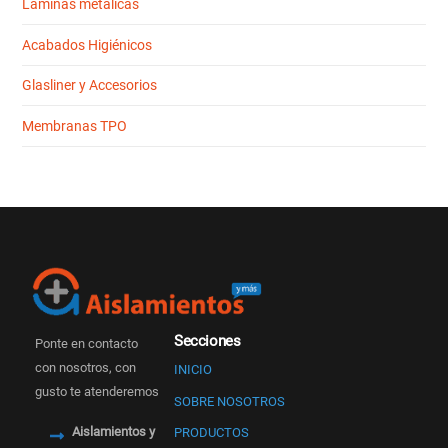
Láminas metálicas
Acabados Higiénicos
Glasliner y Accesorios
Membranas TPO
Secciones
Ponte en contacto
con nosotros, con
INICIO
gusto te atenderemos
SOBRE NOSOTROS
Aislamientos y
PRODUCTOS