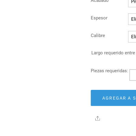
Acabado
Espesor
Calibre
Largo requerido entre
Pan
Ec
Te
can
AGREGAR A S
Share