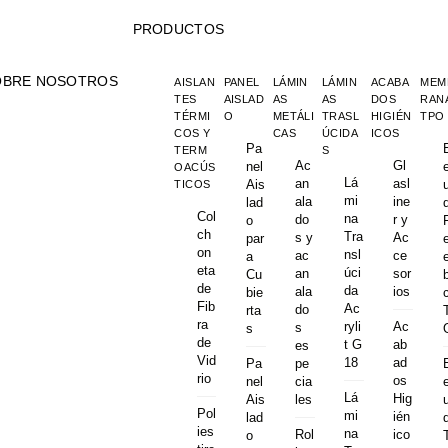
PRODUCTOS
OBRE NOSOTROS
AISLAN
PANEL
LÁMIN
LÁMIN
ACABA
MEM
TES
AISLAD
AS
AS
DOS
RAN
TÉRMI
O
METÁLI
TRASL
HIGIÉN
TPO
COS Y
CAS
ÚCIDA
ICOS
Pa
TERM
S
Ac
Gl
nel
OACÚS
Lá
an
asl
Ais
TICOS
mi
ala
ine
lad
Col
na
do
r y
o
ch
Tra
s y
Ac
par
on
nsl
ac
ce
a
eta
úci
an
sor
Cu
de
da
ala
ios
bie
Fib
Ac
do
rta
ra
Ac
ryli
s
s
de
ab
t G
es
Vid
ad
18
Pa
pe
rio
os
nel
cia
Lá
Hig
Ais
les
Pol
mi
ién
lad
ies
na
Rol
ico
o