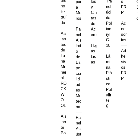
tire
Tra
los
s
par
no
nsl
y
FR
a
Ex
úci
Cin
P
Mu
truí
da
tas
ros
do
Ac
Pol
de
ce
iac
Pa
Ac
Ais
sor
ryl
nel
ero
lan
ios
G-
Ais
tes
Hoj
10
lad
de
Ad
as
o
La
he
Lá
Lis
de
na
siv
mi
as
Es
Mi
os
na
pe
ner
FR
Plá
cia
al
P
sti
lid
RO
ca
ad
CK
Pol
es
W
ylit
Me
O
G-
tec
OL
6
no
Ais
Pa
lan
nel
te
Ac
Pol
úst