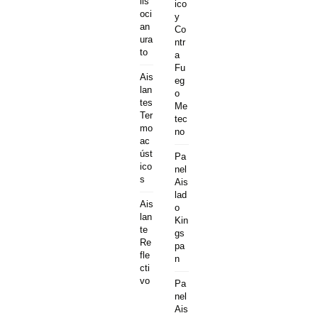
iis
ico
oci
y
an
Co
ura
ntr
to
a
Fu
Ais
eg
lan
o
tes
Me
Ter
tec
mo
no
ac
úst
Pa
ico
nel
s
Ais
lad
Ais
o
lan
Kin
te
gs
Re
pa
fle
n
cti
vo
Pa
nel
Ais