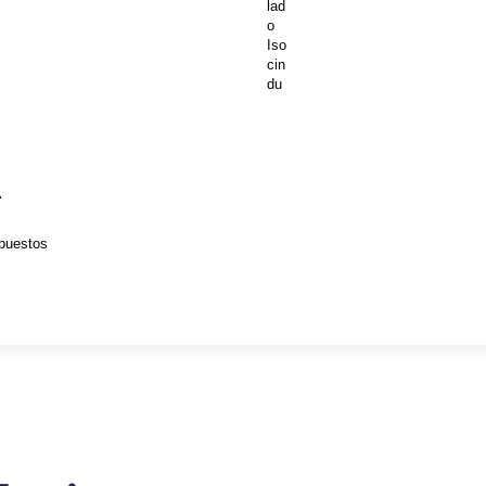
lad
o
Iso
cin
du
A
puestos