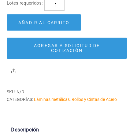
Rollo
de
3'
AÑADIR AL CARRITO
cantidad
AGREGAR A SOLICITUD DE
COTIZACIÓN
Share
SKU:
N/D
CATEGORÍAS:
Láminas metálicas
,
Rollos y Cintas de Acero
Descripción