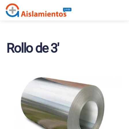
Skip
Me
to
content
Rollo de 3′