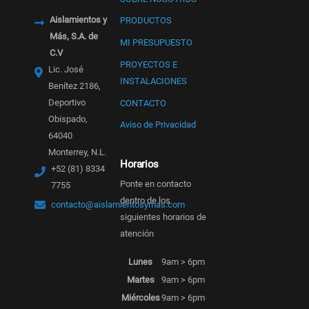
Aislamientos y
PRODUCTOS
Más, S.A. de
MI PRESUPUESTO
C.V
PROYECTOS E
Lic. José
INSTALACIONES
Benítez 2186,
Deportivo
CONTACTO
Obispado,
Aviso de Privacidad
64040
Monterrey, N.L.
Horarios
+52 (81) 8334
Ponte en contacto
7755
dentro de los
contacto@aislamientosymas.com
siguientes horarios de
atención
Lunes
9am > 6pm
Martes
9am > 6pm
Miércoles
9am > 6pm