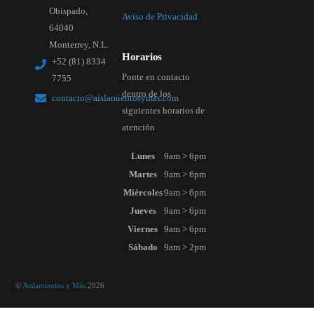
Obispado,
Aviso de Privacidad
64040
Monterrey, N.L.
Horarios
+52 (81) 8334
Ponte en contacto
7755
dentro de los
contacto@aislamientosymas.com
siguientes horarios de
atención
Lunes
9am > 6pm
Martes
9am > 6pm
Miércoles
9am > 6pm
Jueves
9am > 6pm
Viernes
9am > 6pm
Sábado
9am > 2pm
©
Aislamientos y Más
2026