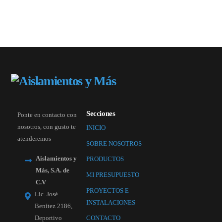
Secciones
Ponte en contacto con
nosotros, con gusto te
INICIO
atenderemos
SOBRE NOSOTROS
Aislamientos y
PRODUCTOS
Más, S.A. de
MI PRESUPUESTO
C.V
PROYECTOS E
Lic. José
INSTALACIONES
Benítez 2186,
Deportivo
CONTACTO