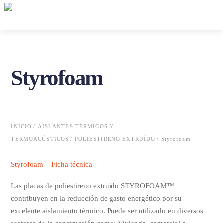
Skip
Me
to
content
Styrofoam
INICIO
/
AISLANTES TÉRMICOS Y
TERMOACÚSTICOS
/
POLIESTIRENO EXTRUÍDO
/ Styrofoam
Styrofoam – Ficha técnica
Las placas de poliestireno extruido STYROFOAM™
contribuyen en la reducción de gasto energético por su
excelente aislamiento térmico. Puede ser utilizado en diversos
sectores de la construcción como: Vivienda, comercial e