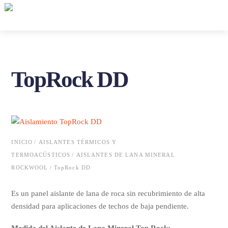
Skip
Me
to
content
TopRock DD
INICIO
/
AISLANTES TÉRMICOS Y
TERMOACÚSTICOS
/
AISLANTES DE LANA MINERAL
ROCKWOOL
/ TopRock DD
Es un panel aislante de lana de roca sin recubrimiento de alta
densidad para aplicaciones de techos de baja pendiente.
Medida del Aislante de Lana Mineral Top Rock: