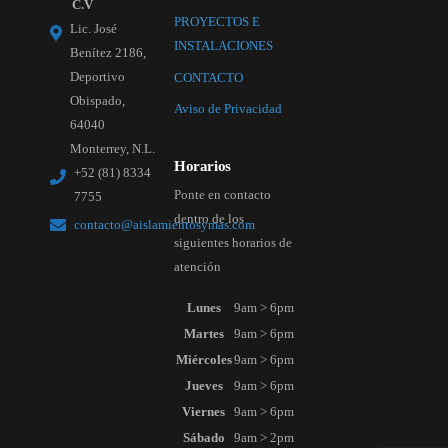
C.V
PROYECTOS E
Lic. José
INSTALACIONES
Benítez 2186,
Deportivo
CONTACTO
Obispado,
Aviso de Privacidad
64040
Monterrey, N.L.
Horarios
+52 (81) 8334
Ponte en contacto
7755
dentro de los
contacto@aislamientosymas.com
siguientes horarios de
atención
Lunes
9am > 6pm
Martes
9am > 6pm
Miércoles
9am > 6pm
Jueves
9am > 6pm
Viernes
9am > 6pm
Sábado
9am > 2pm