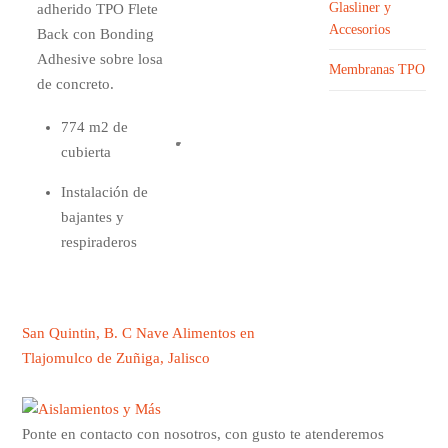
Glasliner y
adherido TPO Flete
Sistema
Accesorios
Back con Bonding
impermeable 100%
Adhesive sobre losa
adherido.
Membranas TPO
de concreto.
774 m2 de
cubierta
Instalación de
bajantes y
respiraderos
San Quintin, B. C
Nave Alimentos en
Tlajomulco de Zuñiga, Jalisco
Ponte en contacto con nosotros, con gusto te atenderemos