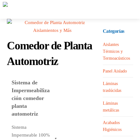
Skip
Me
to
content
Categorías
Comedor de Planta
Aislantes
Térmicos y
Automotriz
Termoacústicos
Panel Aislado
Sistema de
Láminas
Impermeabiliza
traslúcidas
ción comedor
Láminas
planta
metálicas
automotriz
Acabados
Sistema
Membrana TPO.
Higiénicos
Impermeable 100%
Instalación de