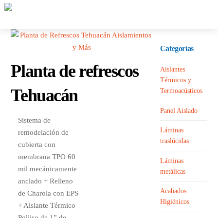
Skip
Me
to
content
Categorías
Planta de refrescos
Aislantes
Térmicos y
Tehuacán
Termoacústicos
Panel Aislado
Sistema de
Láminas
remodelación de
traslúcidas
cubierta con
membrana TPO 60
Láminas
mil mecánicamente
metálicas
anclado + Relleno
Acabados
de Charola con EPS
Higiénicos
+ Aislante Térmico
Poliiso de 1” de